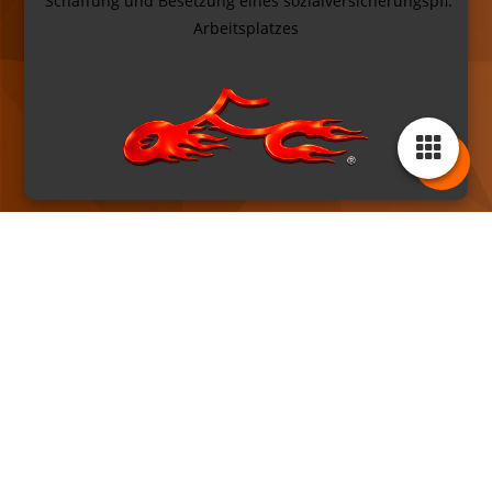
Schaffung und Besetzung eines sozialversicherungspfl.
Arbeitsplatz
es
Kontakt
Telefon: 04934 / 8067 326
Telefax: 04934 / 8067 327
Email:
info@ostfreesenchoppers.de
Internert:
www.ostfreesenchoppers.com
Online-Shop:
www.ofc-shop.de