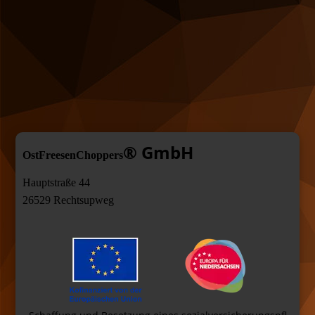
®
GmbH
OstFreesenChoppers
Hauptstraße 44
26529 Rechtsupweg