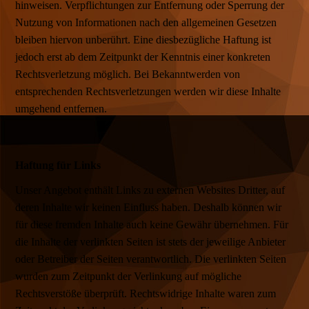
hinweisen. Verpflichtungen zur Entfernung oder Sperrung der
Nutzung von Informationen nach den allgemeinen Gesetzen
bleiben hiervon unberührt. Eine diesbezügliche Haftung ist
jedoch erst ab dem Zeitpunkt der Kenntnis einer konkreten
Rechtsverletzung möglich. Bei Bekanntwerden von
entsprechenden Rechtsverletzungen werden wir diese Inhalte
umgehend entfernen.
Haftung für Links
Unser Angebot enthält Links zu externen Websites Dritter, auf
deren Inhalte wir keinen Einfluss haben. Deshalb können wir
für diese fremden Inhalte auch keine Gewähr übernehmen. Für
die Inhalte der verlinkten Seiten ist stets der jeweilige Anbieter
oder Betreiber der Seiten verantwortlich. Die verlinkten Seiten
wurden zum Zeitpunkt der Verlinkung auf mögliche
Rechtsverstöße überprüft. Rechtswidrige Inhalte waren zum