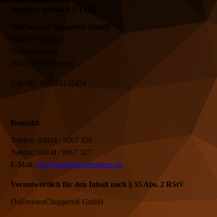
Angaben gemäß § 5 TMG
OstFreesenChoppers® GmbH
Manfred Saathoff
Hauptstraße 44
26529 Rechtsupweg
USt.-ID: DE 361155424
Kontakt:
Telefon: 04934 / 8067 326
Telefax: 04934 / 8067 327
E-Mail:
info@ostfreesenchoppers.de
Verantwortlich für den Inhalt nach § 55 Abs. 2 RStV
OstFreesenChoppers® GmbH